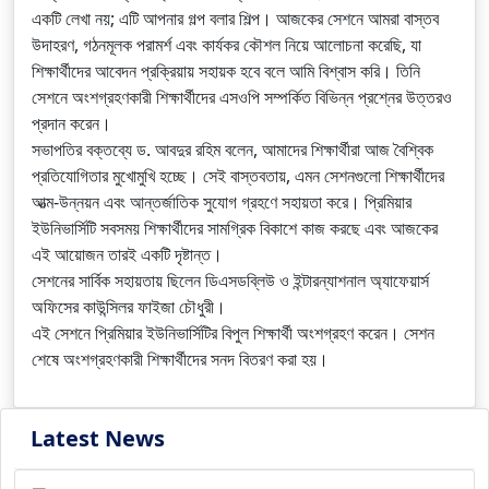
একটি লেখা নয়; এটি আপনার গল্প বলার শিল্প। আজকের সেশনে আমরা বাস্তব
উদাহরণ, গঠনমূলক পরামর্শ এবং কার্যকর কৌশল নিয়ে আলোচনা করেছি, যা
শিক্ষার্থীদের আবেদন প্রক্রিয়ায় সহায়ক হবে বলে আমি বিশ্বাস করি। তিনি
সেশনে অংশগ্রহণকারী শিক্ষার্থীদের এসওপি সম্পর্কিত বিভিন্ন প্রশ্নের উত্তরও
প্রদান করেন।
সভাপতির বক্তব্যে ড. আবদুর রহিম বলেন, আমাদের শিক্ষার্থীরা আজ বৈশ্বিক
প্রতিযোগিতার মুখোমুখি হচ্ছে। সেই বাস্তবতায়, এমন সেশনগুলো শিক্ষার্থীদের
আত্ম-উন্নয়ন এবং আন্তর্জাতিক সুযোগ গ্রহণে সহায়তা করে। প্রিমিয়ার
ইউনিভার্সিটি সবসময় শিক্ষার্থীদের সামগ্রিক বিকাশে কাজ করছে এবং আজকের
এই আয়োজন তারই একটি দৃষ্টান্ত।
সেশনের সার্বিক সহায়তায় ছিলেন ডিএসডব্লিউ ও ইন্টারন্যাশনাল অ্যাফেয়ার্স
অফিসের কাউন্সিলর ফাইজা চৌধুরী।
এই সেশনে প্রিমিয়ার ইউনিভার্সিটির বিপুল শিক্ষার্থী অংশগ্রহণ করেন। সেশন
শেষে অংশগ্রহণকারী শিক্ষার্থীদের সনদ বিতরণ করা হয়।
Latest News