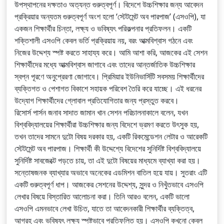
উপস্থাপনের দক্ষতাও অত্যন্ত গুরুত্বপূর্ণ। বিদেশে উচ্চশিক্ষার জন্য আবেদন
প্রক্রিয়ার অন্যতম গুরুত্বপূর্ণ অংশ হলো ‘স্টেটমেন্ট অব পারপাজ’ (এসওপি), যা
একজন শিক্ষার্থীর চিন্তা, লক্ষ্য ও ভবিষ্যৎ পরিকল্পনার প্রতিফলন। একটি
শক্তিশালী এসওপি কেবল ভর্তি প্রক্রিয়ায় নয়, বরং আত্মবিশ্বাস গঠনে এবং
নিজের উদ্দেশ্য স্পষ্ট করতে সাহায্য করে। আমি আশা করি, আজকের এই সেশন
শিক্ষার্থীদের মধ্যে আত্মবিশ্বাস জাগাবে এবং তাদের আন্তর্জাতিক উচ্চশিক্ষার
স্বপ্ন পূরণে অনুপ্রেরণা জোগাবে। প্রিমিয়ার ইউনিভার্সিটি সবসময় শিক্ষার্থীদের
ব্যক্তিগত ও পেশাগত বিকাশে সহায়ক পরিবেশ তৈরি করে যাচ্ছে। এই ধরনের
উদ্যোগ শিক্ষার্থীদের গ্লোবাল প্রতিযোগিতার জন্য প্রস্তুত করবে।
রিসোর্স পার্সন জনাব সাদাত জামান খান সেশন পরিচালনাকালে বলেন, যখন
বিশ্ববিদ্যালয়ের শিক্ষার্থীরা উচ্চশিক্ষার জন্য বিদেশে ভ্রমণ করতে উৎসুক হয়,
তখন তাদের সামনে দুটো বিষয় দরকার হয়, একটি রিকমেন্ডেশন লেটার ও আরেকটি
স্টেটমেন্ট অব পারপাজ। শিক্ষার্থী কী উদ্দেশ্যে বিদেশের সুনির্দিষ্ট বিশ্ববিদ্যালয়ে
সুনির্দিষ্ট সাবজেক্টে পড়তে চায়, তা এই দুটো বিষয়ের মাধ্যমে ব্যাখ্যা করা হয়।
সন্তোষজনক ব্যাখ্যার অভাবে অনেকের এডমিশন বাতিল হয়ে যায়। সুতরাং এটি
একটি গুরুত্বপূর্ণ ধাপ। আজকের সেশনের উদ্দেশ্য, সুন্দর ও নিখুঁতভাবে এসওপি
লেখার বিষয়ে বিস্তারিত আলোচনা করা। তিনি আরও বলেন, একটি ভালো
এসওপি এমনভাবে লেখা উচিত, যাতে তা আবেদনকারী শিক্ষার্থীর ব্যক্তিত্ব,
আগ্রহ এবং ভবিষ্যৎ লক্ষ্য স্পষ্টভাবে প্রতিফলিত হয়। এসওপি কখনো কেবল